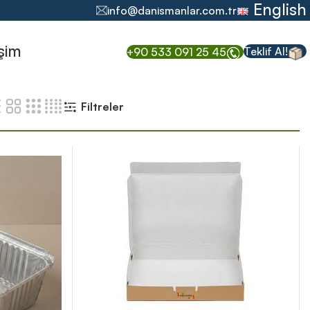
English
info@danismanlar.com.tr
işim
Teklif Al!
+90 533 091 25 45
Filtreler