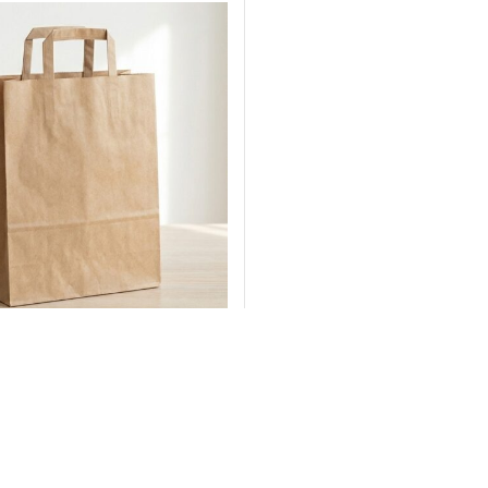
Flat Saplı
Yükleniyor...