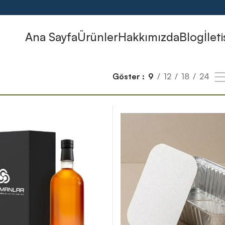
Ana Sayfa
Ürünler
Hakkımızda
Blog
İlet
Göster
9
12
18
24