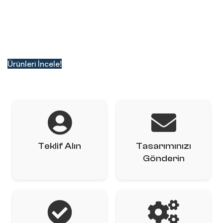
Kutu Ambalajdan Kağıt Kraft Çantaya, Dijital Baskıdan
Kataloğa Kadar Geniş Ürün Yelpazemizle Kaliteyi
Sunuyoruz.
Ürünleri İncele!
Teklif Alın
Tasarımınızı
Gönderin