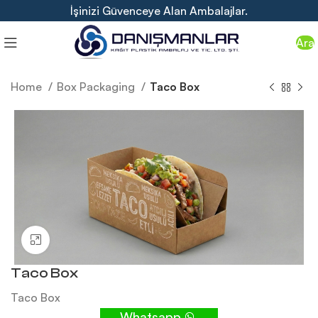
İşinizi Güvenceye Alan Ambalajlar.
Ara
Home
Box Packaging
Taco Box
Click to enlarge
Taco Box
Taco Box
Whatsapp