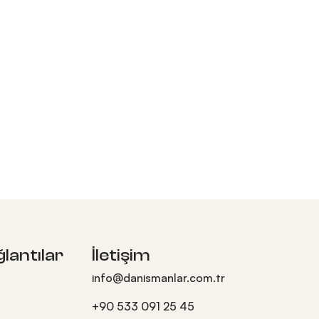
ğlantılar
İletişim
info@danismanlar.com.tr
+90 533 091 25 45