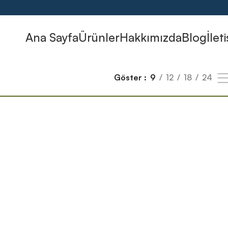
Ana Sayfa
Ürünler
Hakkımızda
Blog
İlet
Göster
9
12
18
24