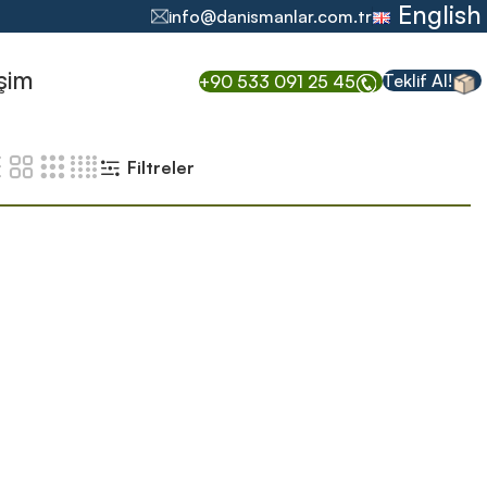
English
info@danismanlar.com.tr
işim
Teklif Al!
+90 533 091 25 45
Filtreler