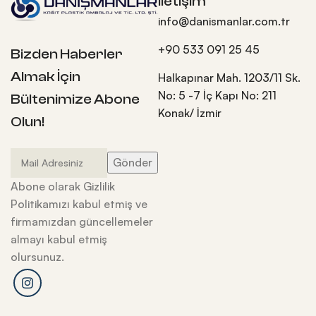
İletişim
info@danismanlar.com.tr
+90 533 091 25 45
Bizden Haberler
Almak İçin
Halkapınar Mah. 1203/11 Sk.
No: 5 -7 İç Kapı No: 211
Bültenimize Abone
Konak/ İzmir
Olun!
Abone olarak Gizlilik
Politikamızı kabul etmiş ve
firmamızdan güncellemeler
almayı kabul etmiş
olursunuz.