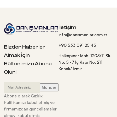
İletişim
info@danismanlar.com.tr
+90 533 091 25 45
Bizden Haberler
Almak İçin
Halkapınar Mah. 1203/11 Sk.
No: 5 -7 İç Kapı No: 211
Bültenimize Abone
Konak/ İzmir
Olun!
Abone olarak Gizlilik
Politikamızı kabul etmiş ve
firmamızdan güncellemeler
almayı kabul etmiş