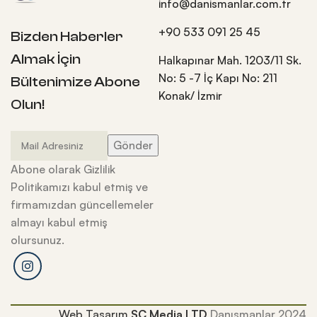
info@danismanlar.com.tr
+90 533 091 25 45
Bizden Haberler
Almak İçin
Halkapınar Mah. 1203/11 Sk.
No: 5 -7 İç Kapı No: 211
Bültenimize Abone
Konak/ İzmir
Olun!
Abone olarak Gizlilik
Politikamızı kabul etmiş ve
firmamızdan güncellemeler
almayı kabul etmiş
olursunuz.
Web Tasarım
SC Media LTD
Danışmanlar
2024